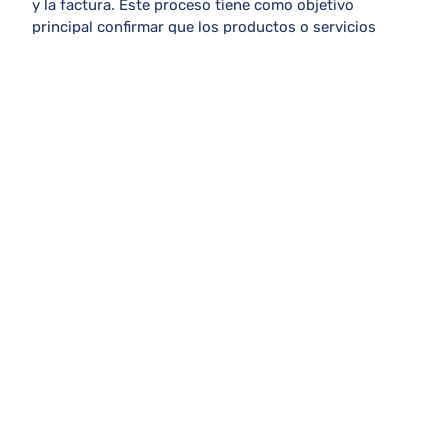
y la factura. Este proceso tiene como objetivo
principal confirmar que los productos o servicios
recibidos se corresponden de manera exacta con lo
solicitado y lo pagado.
Al realizar esta verificación minuciosa, se evitan
posibles errores o discrepancias que podrían afectar
negativamente la relación comercial entre ambas
partes.
Por lo tanto, es fundamental dedicar el tiempo y los
recursos necesarios para llevar a cabo este proceso
de verificación exhaustivo y garantizar así la calidad y
la integridad de las transacciones comerciales.
Ordena tu
Controla los flujos de
Cotiza
nuestros
ingresos y egresos de
empresa con un
ERP
todas tus
ERP
transacciones