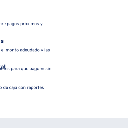
obre pagos próximos y
as
n el monto adeudado y las
tal
ientes para que paguen sin
o de caja con reportes