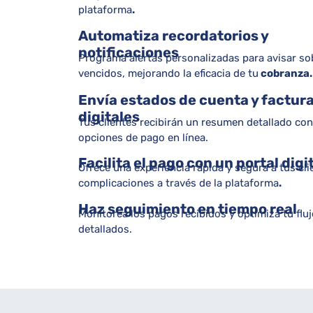
plataforma
.
Automatiza recordatorios y
notificaciones
Programa alertas personalizadas para avisar s
vencidos, mejorando la eficacia de tu
cobranza
.
Envía estados de cuenta y factur
digitales
Tus clientes recibirán un resumen detallado co
opciones de pago en línea.
Facilita el pago con un portal digi
Ofrece una experiencia rápida y segura a tus cl
complicaciones a través de la plataforma
.
Haz seguimiento en tiempo real
Monitorea los pagos recibidos y optimiza tu fluj
detallados.