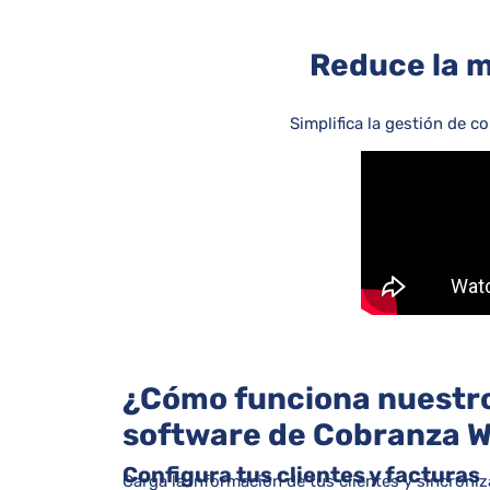
Reduce la m
Simplifica la gestión de c
¿Cómo funciona nuestr
software de Cobranza 
Configura tus clientes y facturas
Carga la información de tus clientes y sincroniz