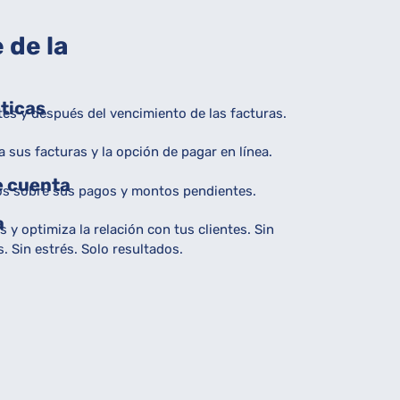
 de la
ticas
tes y después del vencimiento de las facturas.
 a sus facturas y la opción de pagar en línea.
e cuenta
os sobre sus pagos y montos pendientes.
a
 y optimiza la relación con tus clientes. Sin
 Sin estrés. Solo resultados.