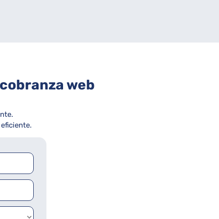
a cobranza web
nte.
ficiente.