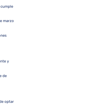
e cumple
de marzo
ones
ente y
e de
de optar