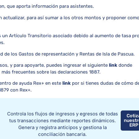
n, que aporta información para asistentes.
in actualizar, para así sumar a los otros montos y proponer com
es un Artículo Transitorio asociado debido al aumento de tasa pr
es.
d de los Gastos de representación y Rentas de Isla de Pascua.
s, y para apoyarte, puedes ingresar el siguiente
link
donde
 más frecuentes sobre las declaraciones 1887.
 centro de ayuda Rex+ en este
link
por si tienes dudas de cómo d
 1879 con Rex+.
Controla los flujos de ingresos y egresos de todas
Cotiz
tus transacciones mediante reportes dinámicos.
nuestr
ERP
Genera y registra anticipos y gestiona la
conciliación bancaria.