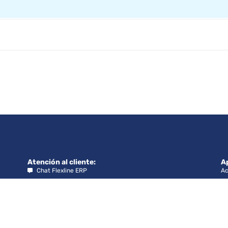
Atención al cliente:
A
Chat Flexline ERP
Ac
Chat Manager Time
Ce
Ce
Horario atención chat en línea:
Ce
Lunes a viernes: de 9:00 a 18:00 hrs.