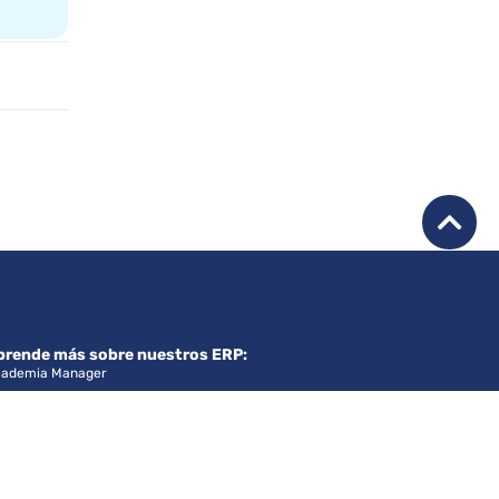
prende más sobre nuestros ERP:
ademia Manager
ntro de ayuda Manager+
ntro de ayuda Flexline
ntro de ayuda Manager Time