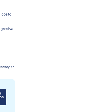
o costo
ogresiva
escargar
a
os