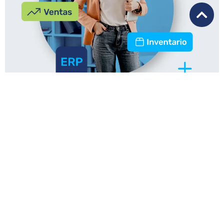
¡Comienza la transformación digital
con un Software ERP!
Conoce más
Soluciones:
Software ERP
Integraciones