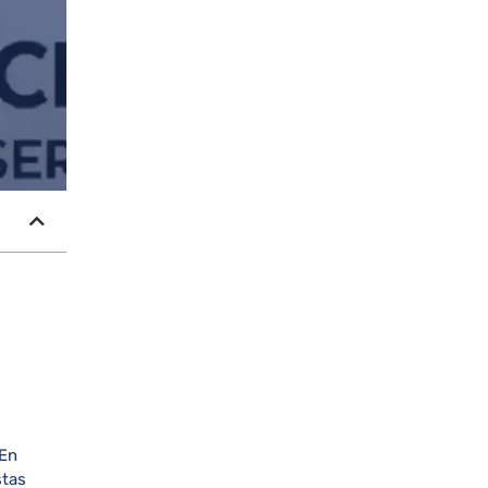
 En
stas