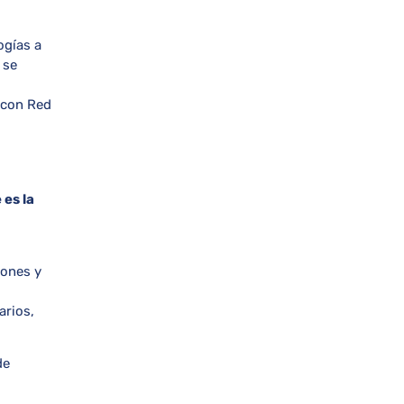
ogías a
 se
o con Red
es la
iones y
arios,
de