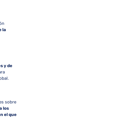
ión
 la
es y de
ara
obal.
es sobre
a los
n el que